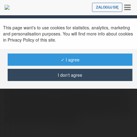
Tog
ZALOGUJ SIĘ
Close
nav
This page want's to use cookies for statistics, analytics, marketing
and personalisation purposes. You will find more info about cookies
in Privacy Policy of this site.
✓ I agree
C168 shop
@c168shop2
I don't agree
C168 là nhà cái mới nổi hiện nay về mức độ
uy tín, bảo mật, an toàn. Đặt biệt khuyến mãi
+168K khi đăng ký thành viên. Người chơi có
thể thoải thích trải nghiệm