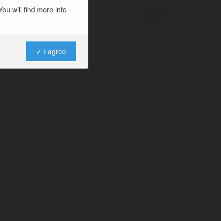
ou will find more info
Powered by
✓ I agree