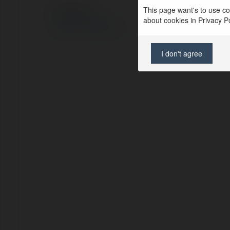
This page want's to use coo
© Ekademia.pl
about cookies in Privacy Pol
Polityka Prywatności
Regulamin
|
Zażądaj zwrotu
I don't agree