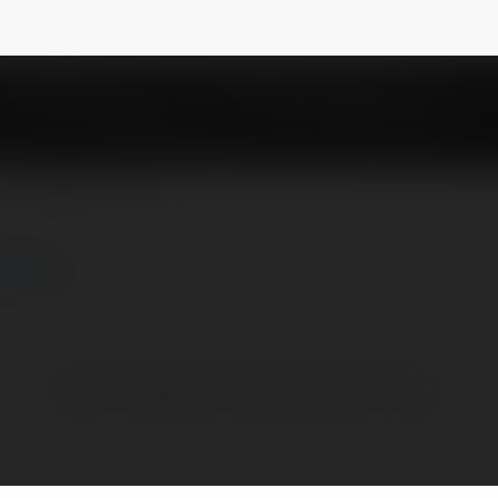
biqe
NEWSLETTER
ięcej
Brak widzialnych wpisów w tym miejscu.