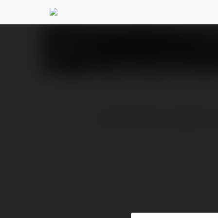
Гарри Созонюк
@byjova
PROFIL
PRODUKTY
BLOG
компьютерные игрушки
w