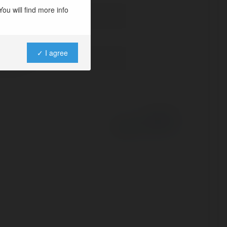
ou will find more info
✓ I agree
eczna/
Powered by