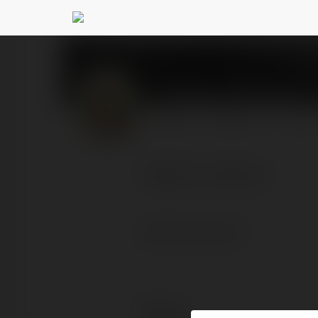
Balkhgar Manmour
@
PROFIL
PRODUKTY
BLOG
olejek do wlosow
olejek do wlosow
Kontakt: