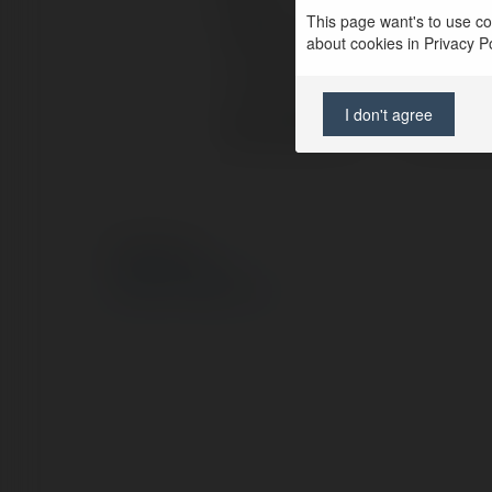
This page want's to use coo
Pełna nazwa:
Balkhga
about cookies in Privacy Pol
Lokalizacja:
Janikow
I don't agree
Strona WWW:
http://o
© Ekademia.pl
Polityka Prywatności
Regulamin
|
Zażądaj zwrotu