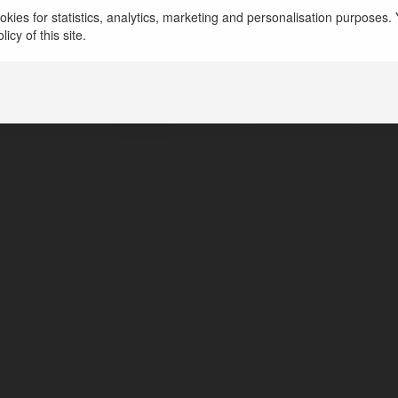
kies for statistics, analytics, marketing and personalisation purposes. Y
r Manmour
icy of this site.
o, Poland
lej-szafranowy.pl/depilacja-olejem-krokoszowym-skut