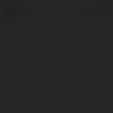
© Ekademia.pl
Powered by
Polityka Prywatności
Regulamin
|
Zażądaj
zwrotu