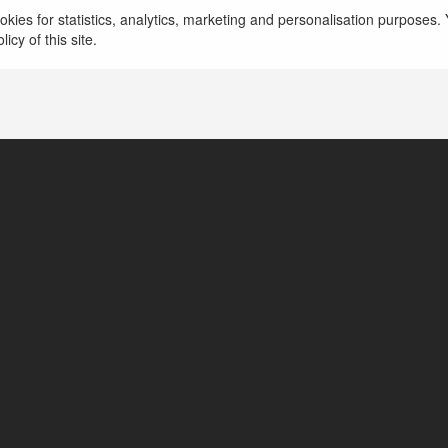
kies for statistics, analytics, marketing and personalisation purposes. Y
https://buenasnocheshd.com/
icy of this site.