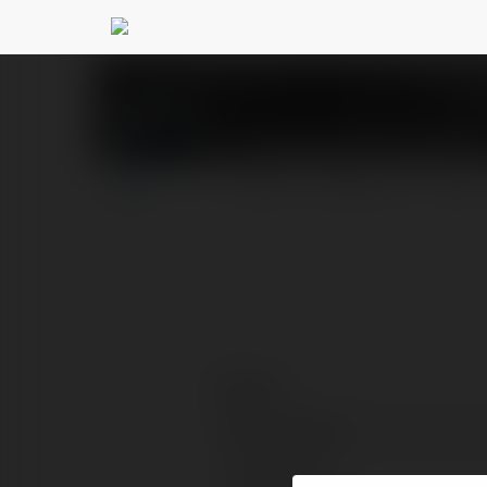
Buenas Noches HD
@
PROFIL
PRODUKTY
BLOG
Kontakt:
Pełna nazwa:
Lokalizacja: