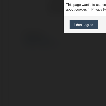
This page want's to use coo
Strona WWW:
about cookies in Privacy Pol
I don't agree
© Ekademia.pl
Polityka Prywatności
Regulamin
|
Zażądaj zwrotu