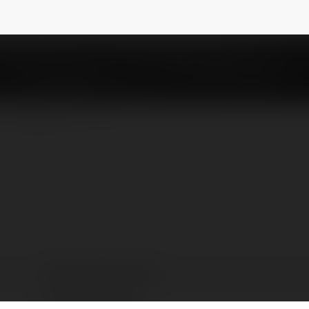
buenasnocheshd
NEWSLETTER
Buenas Noches HD
Barcelona, Spain