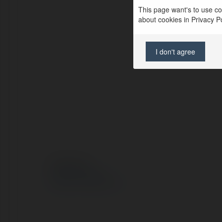
This page want's to use coo
about cookies in Privacy Pol
I don't agree
© Ekademia.pl
Polityka Prywatności
Regulamin
|
Zażądaj zwrotu