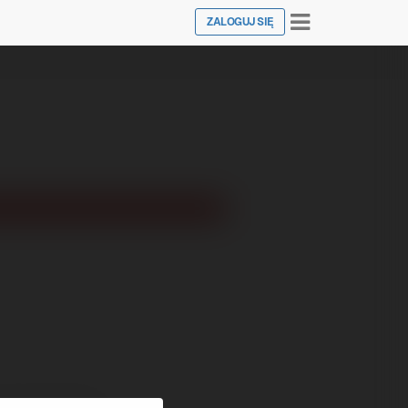
Toggle
ZALOGUJ SIĘ
navigation