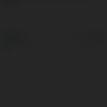
więcej
© Ekademia.pl
Powered by
Polityka Prywatności
Regulamin
|
Zażądaj
zwrotu