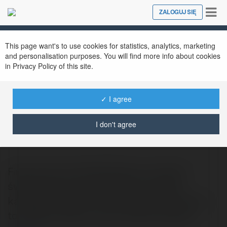
Tog
ZALOGUJ SIĘ
Close
nav
This page want's to use cookies for statistics, analytics, marketing
and personalisation purposes. You will find more info about cookies
in Privacy Policy of this site.
✓ I agree
Ronnie Lawler
@bronislawpij
I don't agree
Firma Auto złom Warszawa w ramach
świadczonej usług dokonuje również
kasacją pojazdów. Autokasacja Warszawa
to miejsce, gdzie można oddać pojazdy…