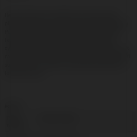
Hej. Nazywają mnie miłośnikiem automatycznego
płukania z użyciem karchera okien samochodowychw
Poznaniu także domowego czyszczenia karczerem
tapicerki samochodowej to również czyszczenia
dywanikóww Swarzędzu %link% to moja pasja ale I coś
na czym się znam. wyłącznie osoba uprawniona potrafi
super pomoc by zakupić na lata płukania tapicerkina
terenie Poznania
Kontakt:
Pełna
Letosław Popiel
nazwa: