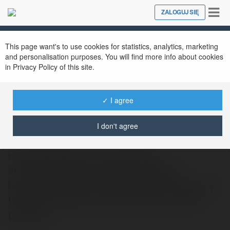
Tog
ZALOGUJ SIĘ
Close
nav
This page want's to use cookies for statistics, analytics, marketing
and personalisation purposes. You will find more info about cookies
in Privacy Policy of this site.
✓ I agree
Letosław Popiel
@brilikov92
I don't agree
Hej. Nazywają mnie miłośnikiem
automatycznego płukania z użyciem
karchera okien samochodowychw Poznaniu
także domowego czyszczenia karczerem
tapicerki…