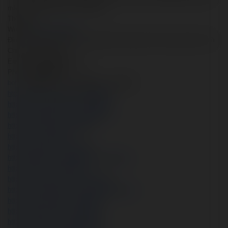
mà cho người chơi ở mọi cấp độ.
Thông tin:
Website:
https://bot88.tv/
Địa chỉ: 282 Đ. Nam Kỳ Khởi Nghĩa, Phường Võ Thị Sáu, Quận 3, Hồ
Chí Minh, Việt Nam
Email: bot88tv@gmail.com
Phone: 0989006464
bot88
bot88tvnha_cai_bot88link_vao_bot88
https://www.instagram.com/bot88tv
https://www.youtube.com/@bot88tv
https://www.pinterest.com/bot88tv/
https://www.twitch.tv/bot88tv
https://x.com/bot88tv
https://3dexport.com/bot88tv
https://500px.com/p/bot88tv?view=photos
https://trello.com/u/bot88tv
https://www.diigo.com/user/bot88tv
https://sites.google.com/view/bot88tv/home
https://www.behance.net/bot88tv
https://www.tumblr.com/bot88tv
https://hashnode.com/@bot88tv