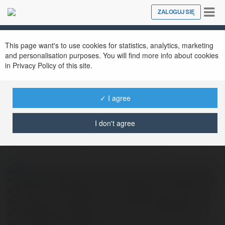
Tog
ZALOGUJ SIĘ
Close
nav
This page want's to use cookies for statistics, analytics, marketing
BOT88 TV
@bot88tv
and personalisation purposes. You will find more info about cookies
in Privacy Policy of this site.
✓ I agree
BOT88 là thương hiệu khá mới lạ tại Việt
Nam, tuy nhiên nhà cái này lại nhận được rất
I don't agree
nhiều sự quan tâm và khen ngợi từ…
BOT88
là thương hiệu khá mới lạ tại Việt Nam, tuy nhiên nhà cái này
lại nhận được rất nhiều sự quan tâm và khen ngợi từ cộng đồng người
chơi. Nhà cái cung cấp đầy đủ các sản phẩm giải trí như cá cược thể
thao, esports, live casino, bắn cá và nổ hũ đổi thưởng hấp dẫn. Với
giao diện hiện đại, tính bảo mật cao và tỷ lệ cược cạnh tranh, BOT88
cam kết mang đến trải nghiệm cá cược an toàn, minh bạch và mượt