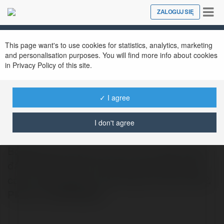
Tog
ZALOGUJ SIĘ
Close
nav
This page want's to use cookies for statistics, analytics, marketing
and personalisation purposes. You will find more info about cookies
in Privacy Policy of this site.
✓ I agree
BOT88 CO COM
@bot88cocom
I don't agree
Bot88 là nền tảng cá cược trực tuyến hàng
đầu, nổi bật với uy tín và sự đa dạng trong
các trò chơi giải trí. Thành lập vào năm 2012.
Phone: 0354924824