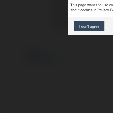
Pełna nazwa:
This page want's to use coo
about cookies in Privacy Pol
Lokalizacja:
Strona WWW:
I don't agree
© Ekademia.pl
Polityka Prywatności
Regulamin
|
Zażądaj zwrotu