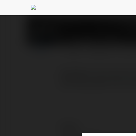
bongdalu meme
@bong
PROFIL
PRODUKTY
BLOG
BongDaLu là nơi anh em 
pha bóng nghẹt thở cho 
Kontakt: