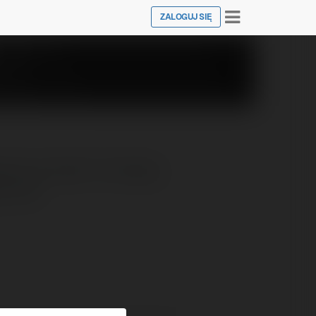
Toggle
ZALOGUJ SIĘ
navigation
uẩn xác nhất. Từ những
tin đư