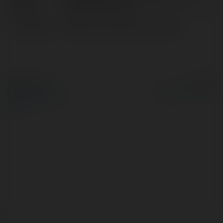
nazwa:
tuyến VIP hôm nay
Lokalizacja:
281/8A Lê Quang Định, Vietnam
© Ekademia.pl
Powered by
Polityka Prywatności
Regulamin
|
Zażądaj
zwrotu