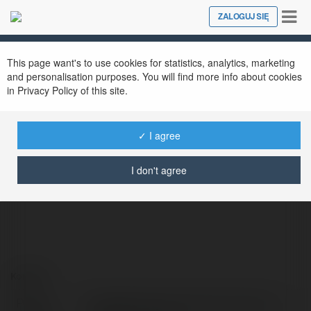
Tog
ZALOGUJ SIĘ
Close
nav
This page want's to use cookies for statistics, analytics, marketing
and personalisation purposes. You will find more info about cookies
in Privacy Policy of this site.
Bongdalu Kết quả, Tỷ lệ và Tỷ số trực
tuyến VIP hôm nay
✓ I agree
@bongdaluktqutlvtstrctuynviphmnay
I don't agree
Kontakt:
Pełna
Bongdalu Kết quả, Tỷ lệ và Tỷ số trực