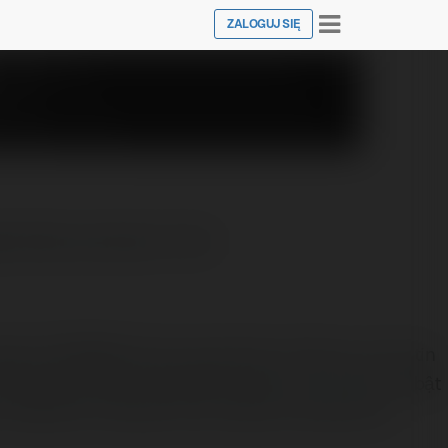
Toggle
ZALOGUJ SIĘ
navigation
n đầu tại châu Á. Với
hiệm, BONG88 đã xây dựng được tín hiệu uy tín và tin
sòng bạc, bóng đá, bóng bóng, quần vợt mà vẫn nổi bật
rí hấp dẫn cho người chơi, cùng các chương trình