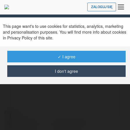
Tog
ZALOGUJ SIĘ
Close
nav
This page want's to use cookies for statistics, analytics, marketing
and personalisation purposes. You will find more info about cookies
in Privacy Policy of this site.
Bomwintech
✓ I agree
@bomwintech
I don't agree
Kontakt:
Pełna nazwa:
Bomwintech