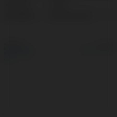
Lokalizacja:
Vietnam
Strona WWW:
https://bomwin.tech/
© Ekademia.pl
Powered by
Polityka Prywatności
Regulamin
|
Zażądaj
zwrotu