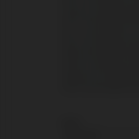
GG Drive:
https://drive.google.com/d
GG Colab:
https://colab.research.goo
GG Form:
https://docs.google.com/f
GG Doc:
https://docs.google.com/do
GG Draw:
https://docs.google.com/d
GG Slide:
https://docs.google.com/p
GG Sheet:
https://docs.google.com/s
GG My Map:
https://www.google.com
GG Earth:
https://earth.google.com/e
Kontakt:
Pełna nazwa: