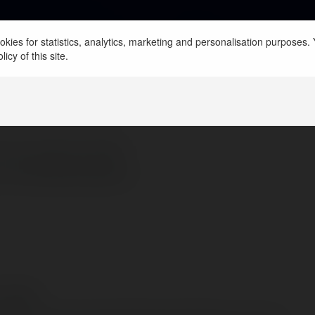
kies for statistics, analytics, marketing and personalisation purposes. Y
icy of this site.
ược thành lập trong một thị trường cá cược trực tuyến đầy cạnh tranh
 BOM88 nhanh chóng khẳng định được vị thế của mình. Kể từ khi xuất hi
hẩm.
inkvaobom88trangchubom88
i Sơn, Hóc Môn, Hồ Chí Minh
?cid=12112065006232284043
)
/bom88at/