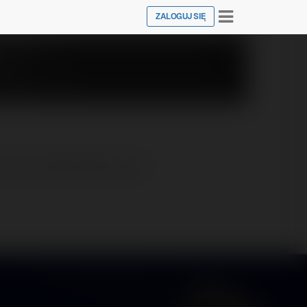
Toggle
ZALOGUJ SIĘ
navigation
 trực tuyến đầy cạnh