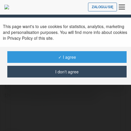
Tog
ZALOGUJ SIĘ
Close
nav
This page want's to use cookies for statistics, analytics, marketing
and personalisation purposes. You will find more info about cookies
in Privacy Policy of this site.
bokkor shek
@bokkorshek
✓ I agree
33WIN – Nhà cái cá cược uy tín hàng đầu
I don't agree
Việt Nam! Ra đời năm 2018, có trụ sở tại
Makati (Philippines), 33WIN đã nhanh chóng
thu hút hàng triệu bet thủ với hệ si