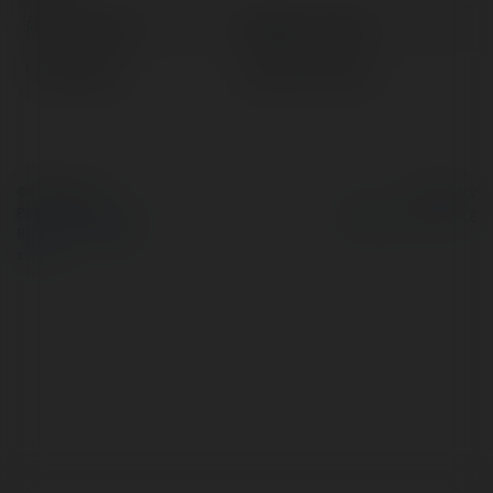
Pełna nazwa:
Bogdan Jarecki
Lokalizacja:
Łęknica, Poland
© Ekademia.pl
Powered by
Polityka Prywatności
Regulamin
|
Zażądaj
zwrotu