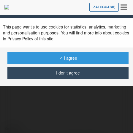
Tog
ZALOGUJ SIĘ
Close
nav
This page want's to use cookies for statistics, analytics, marketing
and personalisation purposes. You will find more info about cookies
in Privacy Policy of this site.
✓ I agree
Bogdan Jarecki
@bogdanjarecki
I don't agree
Kontakt: