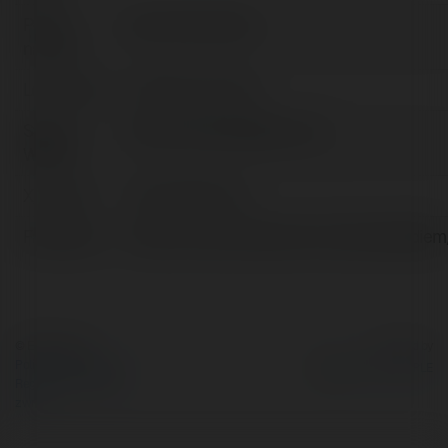
Pełna
Bản Đồ Địa Điểm
nazwa:
Lokalizacja:
Đà Nẵng, Vietnam
Strona
https://bandodiadiem.com
WWW:
X/Twitter:
bandodiadiemvn
Facebook:
https://www.facebook.com/bandodiadiem
© Ekademia.pl
Powered by
Polityka Prywatności
Regulamin
|
Zażądaj
zwrotu