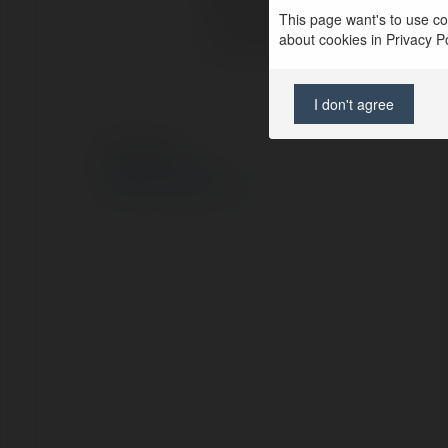
This page want's to use coo
about cookies in Privacy Pol
X/Twitter:
I don't agree
© Ekademia.pl
Polityka Prywatności
Regulamin
|
Zażądaj zwrotu