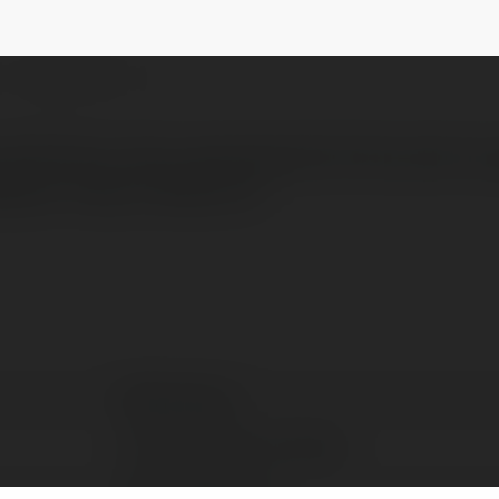
am
NEWSLETTER
 Việt Nam, được cấp phép bởi Chính phủ Cur
bsite: https://bk8.co.in/
Bk8 Vietnam
Hà Nội, Việt Nam, Poland
https://bk8.co.in/