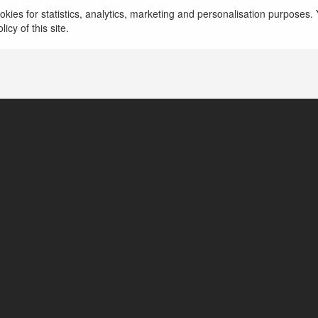
kies for statistics, analytics, marketing and personalisation purposes. Y
icy of this site.
httpstwittercombk8coin