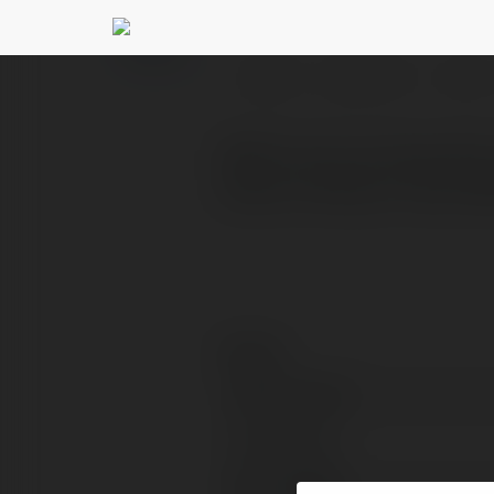
Bk8 Vietnam
@bk8vietn
PROFIL
PRODUKTY
BLOG
BK8 là nhà cái hàng đầu
pháp và đáng tin cậy. We
Kontakt:
Pełna nazwa:
Lokalizacja:
Strona WWW: