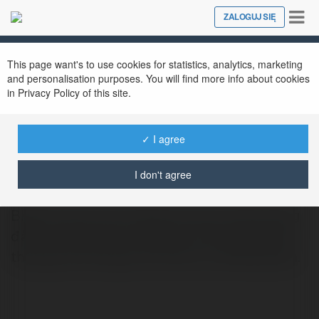
Tog
ZALOGUJ SIĘ
Close
nav
This page want's to use cookies for statistics, analytics, marketing
and personalisation purposes. You will find more info about cookies
in Privacy Policy of this site.
✓ I agree
Bk8 Democrat
@bk8democrat
I don't agree
BK8 là một trong những nhà cái online hàng
đầu với lượng truy cập lớn nhờ vào hệ sinh
thái game đa dạng và nhiều ưu đãi hấp dẫn.