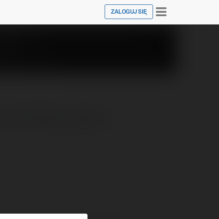
Toggle
ZALOGUJ SIĘ
navigation
 như thể thao, casino,