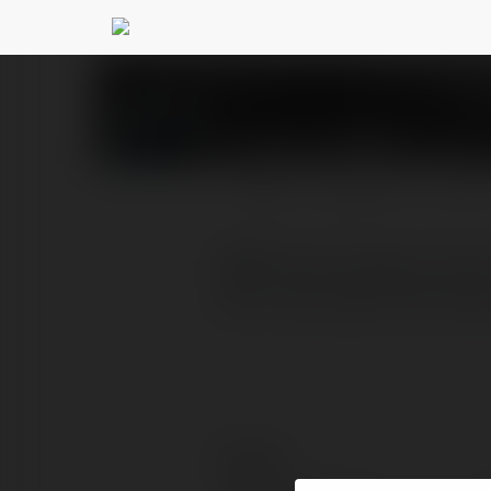
Nhà cái Bj88
@bj88ozco
PROFIL
PRODUKTY
BLOG
Bj88 là nền tảng cá cược
slot... Giao diện thân thi
Kontakt: