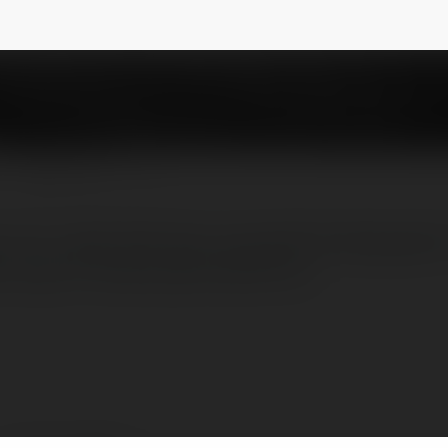
m
NEWSLETTER
 trực tuyến hiện đại, cung cấp đa dạng game
ện, nạp rút nhanh, bảo mật tối ưu