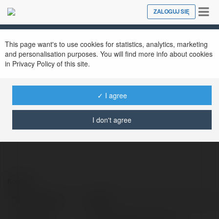
Tog
ZALOGUJ SIĘ
Close
nav
This page want's to use cookies for statistics, analytics, marketing
and personalisation purposes. You will find more info about cookies
in Privacy Policy of this site.
BJ 88
@bj88jpnet
✓ I agree
I don't agree
Kontakt:
Pełna nazwa:
BJ 88