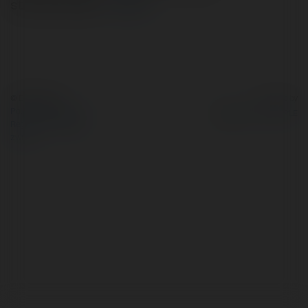
standardowej…
więcej
© Ekademia.pl
Powered by
Polityka Prywatności
Regulamin
|
Zażądaj
zwrotu