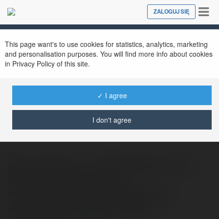
Tog
ZALOGUJ SIĘ
Close
nav
This page want's to use cookies for statistics, analytics, marketing
and personalisation purposes. You will find more info about cookies
in Privacy Policy of this site.
✓ I agree
Tim Reynolds
@bibiannagawl
I don't agree
Ślub jest jednym z najważniejszych dni w
życiu pary. Dlatego wartoz
namysłemposzukać fotografa, który
udokumentuje tę chwilę. Oprócz