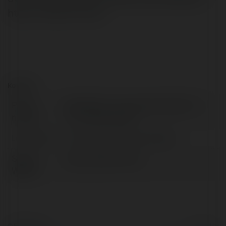
https://biaomtv.live/
Kontakt:
Pełna
BIA ÔM TV ® Vương Quốc BiaOmTV –
nazwa:
Trực Tiếp Bóng Đá
Lokalizacja:
Tân Phú, Hồ Chí Minh, Vietnam
Strona
https://biaomtv.live/
WWW:
© Ekademia.pl
Powered by