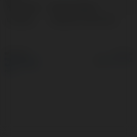
Pełna nazwa:
Wacław Przepiórka
Lokalizacja:
Aleksandrów Łódzki, Poland
© Ekademia.pl
Powered by
Polityka Prywatności
Regulamin
|
Zażądaj
zwrotu