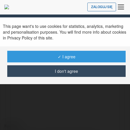
Tog
ZALOGUJ SIĘ
Close
nav
This page want's to use cookies for statistics, analytics, marketing
and personalisation purposes. You will find more info about cookies
in Privacy Policy of this site.
✓ I agree
Wacław Przepiórka
@bhawitguari
I don't agree
Kontakt: