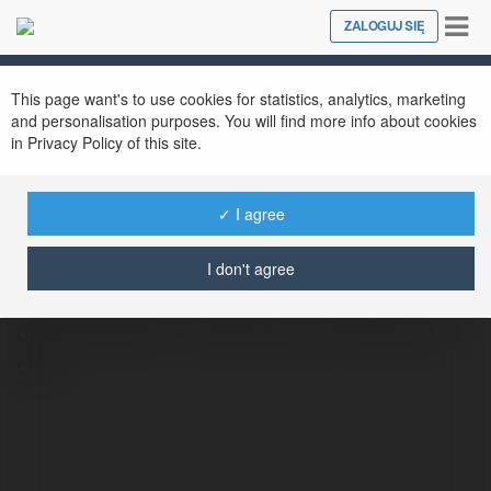
Tog
ZALOGUJ SIĘ
Close
nav
This page want's to use cookies for statistics, analytics, marketing
and personalisation purposes. You will find more info about cookies
in Privacy Policy of this site.
BET 88
@bet88gifts
✓ I agree
I don't agree
BET88 tự hào là nhà cái trực tuyến uy tín,
cung cấp dịch vụ chất lượng và đa dạng trò
chơi.