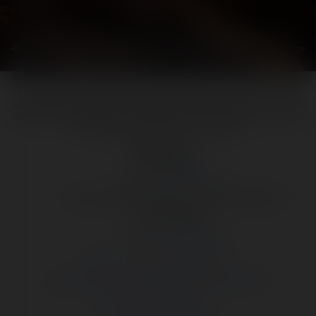
69VN
là nền tảng cá cược trực tuyến hàng đầu tại Việt Nam, chuyên cung cấp dịch
vụ cá độ thể thao, casino online, game bài đổi thưởng, nổ hũ, bắn cá ăn xu với hệ
thống hiện đại, giao diện thân thiện và tốc độ xử lý cực nhanh. Được xây dựng trên
nền tảng công nghệ bảo mật cao cấp, 69VN đảm bảo mọi giao dịch nạp – rút – bảo
mật thông tin người chơi đều an toàn tuyệt đối.
Thông tin liên hệ:
Brand: 
69VN
Website: 
https://bet69vn.info/
Địa chỉ: 199 Cộng Hòa, Phường 13, Tân Bình, Hồ Chí Minh
SĐT: 0388665050
Email: 
bet69vn@gmail.com
https://www.youtube.com/@bet69vninfo
https://groups.google.com/g/388betcomlink/c/HwKw4oofkTs
https://twitter.com/bet69vninfo