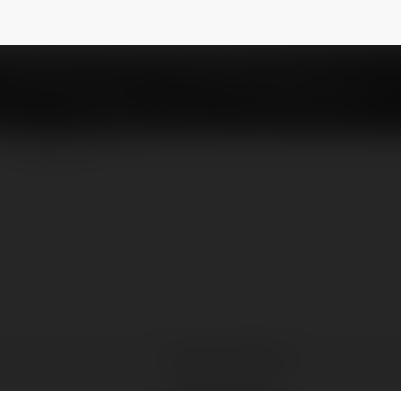
si8
NEWSLETTER
Tamara Szczytko
Cieszyn, Poland