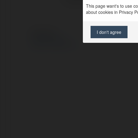
This page want's to use coo
about cookies in Privacy Pol
I don't agree
© Ekademia.pl
Polityka Prywatności
Regulamin
|
Zażądaj zwrotu