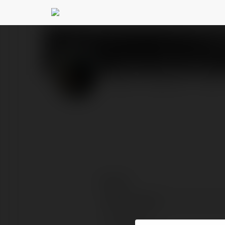
Tamara Szczytko
@be
PROFIL
PRODUKTY
BLOG
Kontakt:
Pełna nazwa:
Lokalizacja: