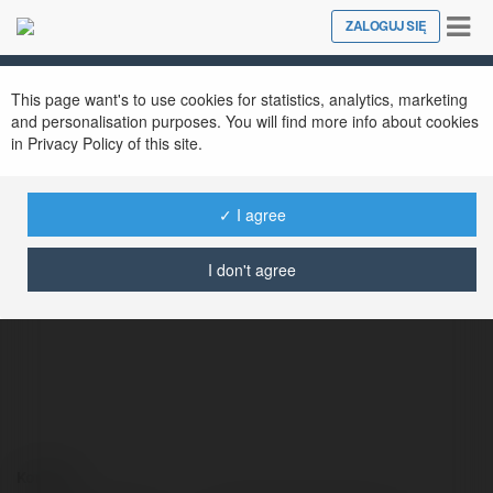
Tog
ZALOGUJ SIĘ
Close
nav
This page want's to use cookies for statistics, analytics, marketing
and personalisation purposes. You will find more info about cookies
in Privacy Policy of this site.
✓ I agree
Beniamin Kubasik
@beniaminkubasik
I don't agree
Kontakt: