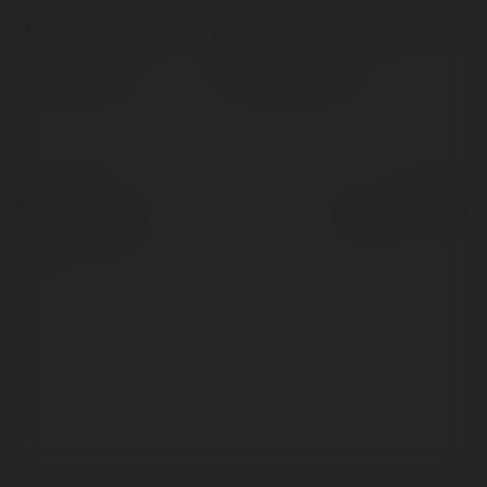
Pełna nazwa:
Beniamin Kubasik
Lokalizacja:
Bieruń, Poland
© Ekademia.pl
Powered by
Polityka Prywatności
Regulamin
|
Zażądaj
zwrotu