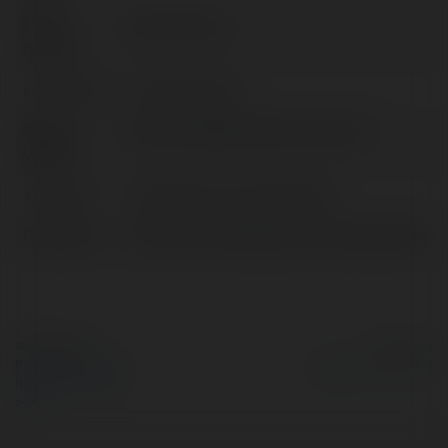
Pełna
Bạch Hải Linh
nazwa:
Lokalizacja:
Hà Nội, Vietnam
Strona
https://abc8.blue/bach-hai-linh/
WWW:
X/Twitter:
httpstwittercombachhailinh
Facebook:
https://www.facebook.com/bachhailinh
© Ekademia.pl
Powered by
Polityka Prywatności
Regulamin
|
Zażądaj
zwrotu