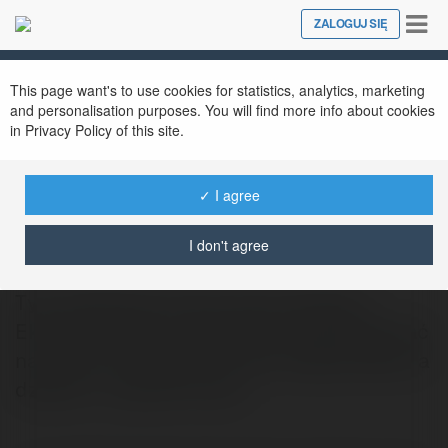
Tog
ZALOGUJ SIĘ
Close
nav
This page want's to use cookies for statistics, analytics, marketing
and personalisation purposes. You will find more info about cookies
in Privacy Policy of this site.
✓ I agree
Melanie Rój
@bbpm5
I don't agree
Tym całkowicie winnym był przybysz z
Ekwadoru, który wprowadził wygrawerować
na granicy amfiteatru imiona swojej kobiety a
dziecka. - gotowe firanki…