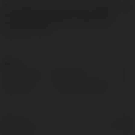
Tym całkowicie winnym był przybysz z Ekwadoru, który
wprowadził wygrawerować na granicy amfiteatru
imiona swojej kobiety a dziecka. - gotowe firanki
żakardowe dla dzieci
Kontakt:
Pełna nazwa:
Melanie Rój
Lokalizacja:
Janów Lubelski, Poland
© Ekademia.pl
Powered by
Polityka Prywatności
Regulamin
|
Zażądaj