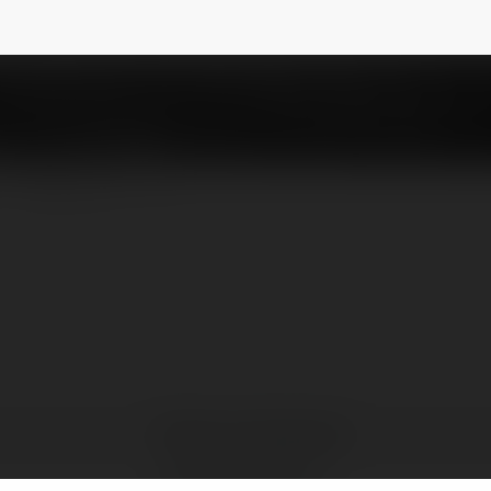
i
@bartoszjakubowski7
NEWSLETTER
Bartosz Jakubowski
Jabłonna, Poland