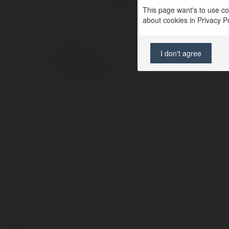
This page want's to use coo
about cookies in Privacy Pol
I don't agree
© Ekademia.pl
Polityka Prywatności
Regulamin
|
Zażądaj zwrotu