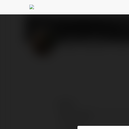
Barry Nguyen
@barryng
PROFIL
PRODUKTY
BLOG
Kontakt:
Pełna nazwa:
Lokalizacja: