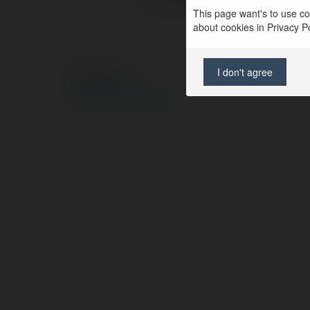
This page want's to use coo
about cookies in Privacy Pol
I don't agree
© Ekademia.pl
Polityka Prywatności
Regulamin
|
Zażądaj zwrotu