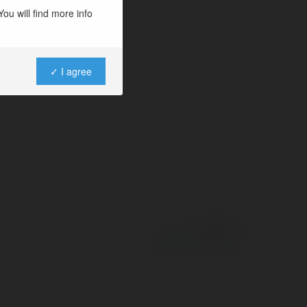
các Trường gà
ou will find more info
 diện Đá Gà được
✓ I agree
Powered by