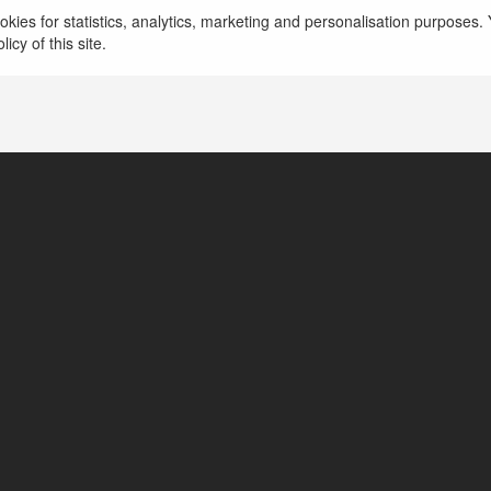
Đá Gà Trực Tiếp Thomo Mới nhất Hôm Nay. Gồm 
kies for statistics, analytics, marketing and personalisation purposes. Y
Campuchia CPC1, CPC2, CPC3, CPC4, CPC5. Giao
icy of this site.
thiết kế bắt mắt.
więcej