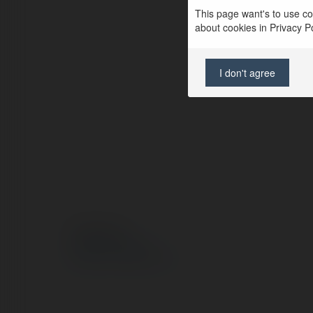
This page want's to use coo
about cookies in Privacy Pol
I don't agree
© Ekademia.pl
Polityka Prywatności
Regulamin
|
Zażądaj zwrotu