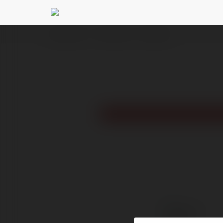
Ekademia.pl
barcus daga
Newsletter