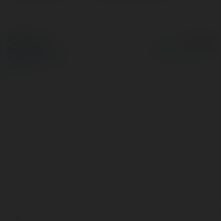
© Ekademia.pl
Powered by
Polityka Prywatności
Regulamin
|
Zażądaj
zwrotu