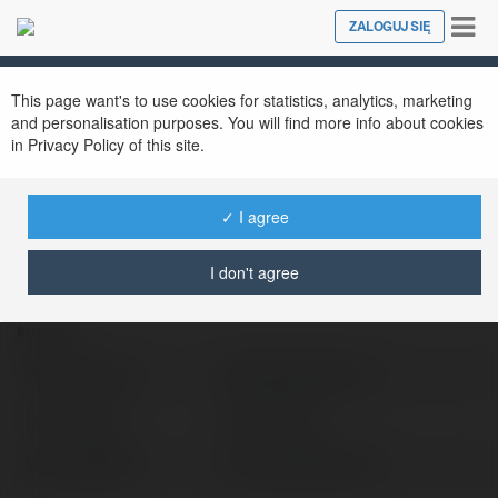
Tog
ZALOGUJ SIĘ
Close
nav
This page want's to use cookies for statistics, analytics, marketing
bajimat bajimat net
@bajimatnet
and personalisation purposes. You will find more info about cookies
in Privacy Policy of this site.
✓ I agree
I don't agree
Kontakt:
Pełna nazwa:
bajimat bajimat net
Lokalizacja:
Bangladesh
Strona WWW:
https://bajimat.net/