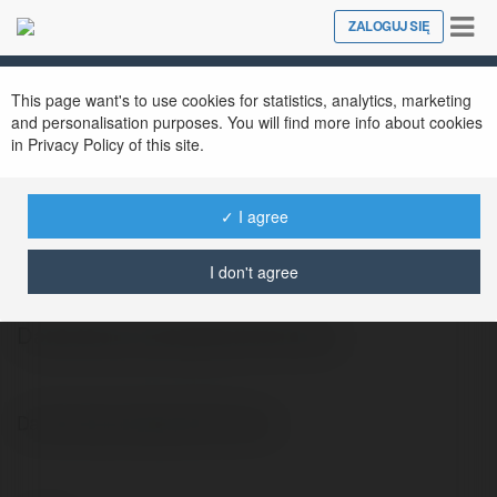
Tog
ZALOGUJ SIĘ
Close
nav
This page want's to use cookies for statistics, analytics, marketing
and personalisation purposes. You will find more info about cookies
in Privacy Policy of this site.
✓ I agree
Paweł Koks
@bacomplanbo1973
I don't agree
Dachówka półpłaska Wrocław.
Dachówka półpłaska Wrocław.