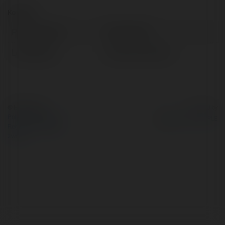
Kontakt:
Pełna nazwa:
Paweł Koks
Lokalizacja:
Obrzycko, Poland
© Ekademia.pl
Powered by
Polityka Prywatności
Regulamin
|
Zażądaj
zwrotu