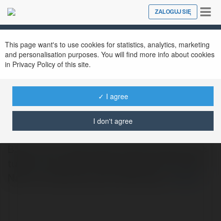
Tog
ZALOGUJ SIĘ
Close
nav
This page want's to use cookies for statistics, analytics, marketing
and personalisation purposes. You will find more info about cookies
in Privacy Policy of this site.
✓ I agree
B52 Club Game
@b52clubgame6
I don't agree
B52 Club là cổng game bài đổi thưởng trực
tuyến uy tín, được nhiều người chơi tại Việt
Nam tin tưởng lựa chọn. Nền tảng…
więcej