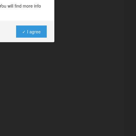
ou will find more info
✓ I agree