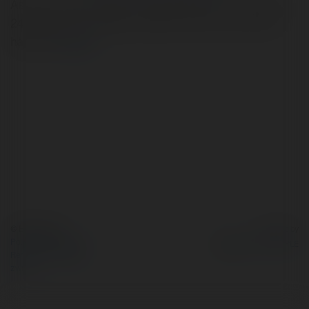
Asiasport.net là chuyên trang cập nhật tin tức thể thao
24h mới nhất mỗi ngày, chuyên phụ trách các bộ môn
hàng đầu
więcej
© Ekademia.pl
Powered by
Polityka Prywatności
Regulamin
|
Zażądaj
zwrotu