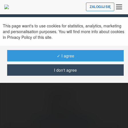
Tog
ZALOGUJ SIĘ
Close
nav
Ekademia.pl
Thể thao 24h Asiasportnet
Newsletter
This page want's to use cookies for statistics, analytics, marketing
and personalisation purposes. You will find more info about cookies
in Privacy Policy of this site.
✓ I agree
I don't agree
Thể thao 24h Asiasportnet