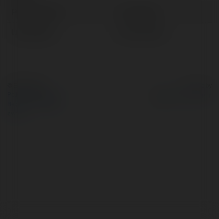
Pełna nazwa:
Arlo Payne
Lokalizacja:
Koło, Poland
© Ekademia.pl
Powered by
Polityka Prywatności
Regulamin
|
Zażądaj
zwrotu