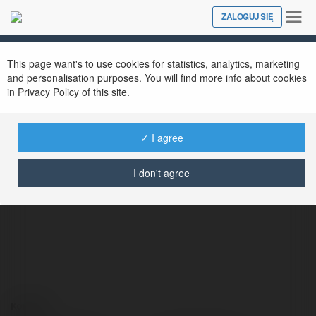
Tog
ZALOGUJ SIĘ
Close
nav
This page want's to use cookies for statistics, analytics, marketing
and personalisation purposes. You will find more info about cookies
in Privacy Policy of this site.
✓ I agree
Arlo Payne
@arlopayne
I don't agree
Kontakt: