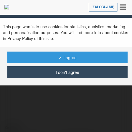
Tog
ZALOGUJ SIĘ
Close
nav
This page want's to use cookies for statistics, analytics, marketing
and personalisation purposes. You will find more info about cookies
in Privacy Policy of this site.
✓ I agree
Ariel Armiński
@arielarmiski
I don't agree
Kontakt: