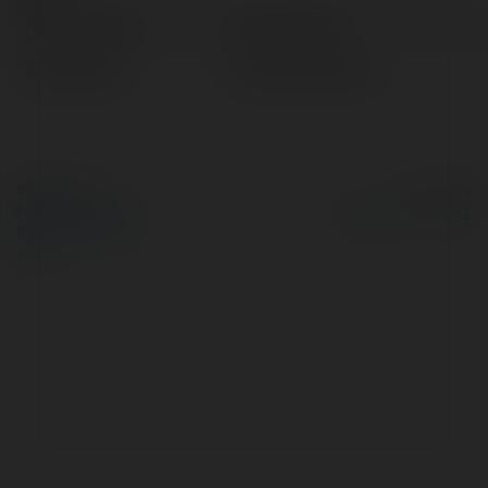
Pełna nazwa:
Ariel Armiński
Lokalizacja:
Paczków, Poland
© Ekademia.pl
Powered by
Polityka Prywatności
Regulamin
|
Zażądaj
zwrotu