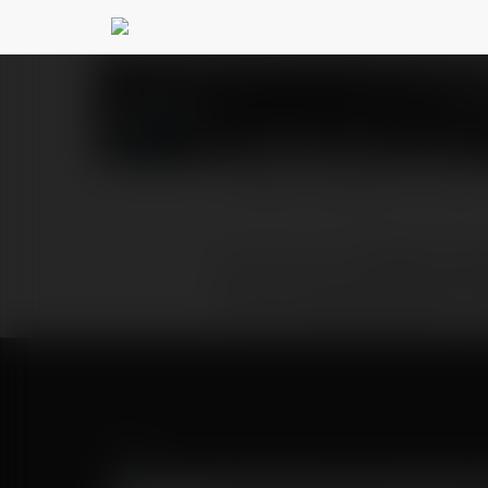
AO88 innet
@ao88innet1
PROFIL
PRODUKTY
BLOG
rn rn rn rn rn AO88 là đ
thái đa dạng bao gồm c
rn
rn
rn
rn
rn
rn
AO88
là điểm đến dành cho những người yêu thích giải 