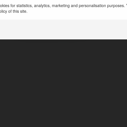
kies for statistics, analytics, marketing and personalisation purposes. Y
Arleta Bednorz
icy of this site.
BaranówSandomierski, Poland
https://pozyczka-online.info/