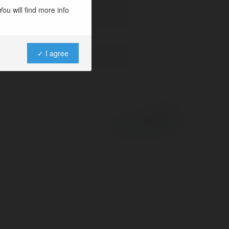
ou will find more info
✓ I agree
Powered by