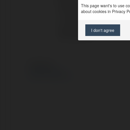
This page want's to use coo
Pełna nazwa:
about cookies in Privacy Pol
Lokalizacja:
I don't agree
Strona WWW:
© Ekademia.pl
Polityka Prywatności
Regulamin
|
Zażądaj zwrotu