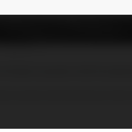
NEWSLETTER
 finansowe na pozyczka-online.info pożyczka
nsowe na pozyczka-online.info pożyczka przez internet 