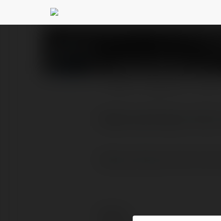
Arleta Bednorz
@aniza
PROFIL
PRODUKTY
BLOG
Najkorzystniejsze oferty
Najkorzystniejsze oferty fina
Kontakt: