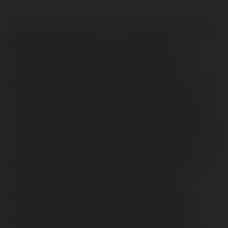
Jedną z popularniejszych firm w okolicach Warszawy z
branży wypożyczalni aut jest wypozyczalnia-
aut.waw.pl. Firma, w przeciwieństwie do konkurencji,
postanowiła się skupić na ofercie dla klientów z
większymi oczekiwaniami. Z takich też powodów w jej
cenniku można między innymi znaleźć ekskluzywne
limuzyny Audi, Mercedesa czy BMW a także wygodne
suvy Lexusa czy Volvo. Nie lada gratka będzie czekała
na wielbicieli adrenaliny i mocnych wrażeń - parę modeli
Ferrari czy Porsche bez przerwy jest do dyspozycji.
Wszystkie pojazdy są rzecz jasna dostępne w dwóch
często stosowanych modelach, czyli wynajmie
długoterminowym i krótkoterminowym. Auta są w
doskonałym stanie technicznym, posiadają bogate
wyposażenie i pełny pakiet ubezpieczenia, a ceny