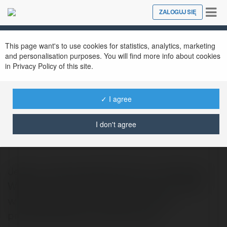
Tog
ZALOGUJ SIĘ
Close
nav
This page want's to use cookies for statistics, analytics, marketing
and personalisation purposes. You will find more info about cookies
in Privacy Policy of this site.
✓ I agree
Anthony Massey
@anitakleiman
I don't agree
Jedną z popularniejszych firm w okolicach
Warszawy z branży wypożyczalni aut jest
wypozyczalnia-aut.waw.pl. Firma, w
przeciwieństwie do konkurencji,…