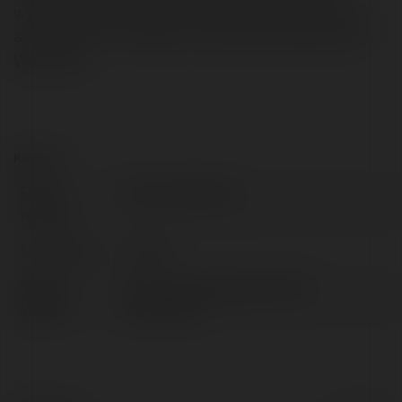
wypożyczenia są bardzo przystępne. Wypożyczalnia
aut Warszawa - Wynajem samochodów luksusowych
Warszawa
Kontakt:
Pełna
Anthony Massey
nazwa:
Lokalizacja:
Poland
Strona
http://www.wypozyczalnia-
WWW:
aut.waw.pl/