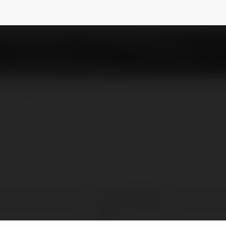
iacz1424520226
NEWSLETTER
Anna Kozubińska
Poland