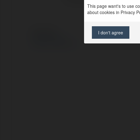
This page want's to use coo
about cookies in Privacy Pol
I don't agree
© Ekademia.pl
Polityka Prywatności
Regulamin
|
Zażądaj zwrotu