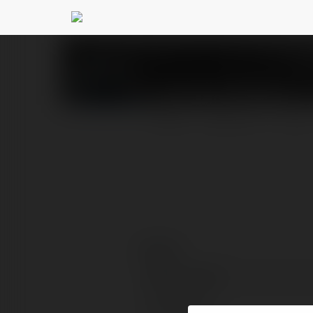
Anna Kozubińska
@an
PROFIL
PRODUKTY
BLOG
Kontakt:
Pełna nazwa:
Lokalizacja: