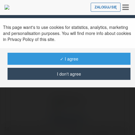
Tog
ZALOGUJ SIĘ
Close
nav
Ekademia.pl
Nhà Cái Uy Tín
Newsletter
This page want's to use cookies for statistics, analytics, marketing
and personalisation purposes. You will find more info about cookies
in Privacy Policy of this site.
✓ I agree
I don't agree
Nhà Cái Uy Tín
Nhà Cái Uy Tín Nhà cái uy tín luôn chú trọng vào sự minh