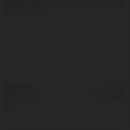
bạch và chất lượng dịch vụ, mang lại cho người chơi một
không gian…
więcej
© Ekademia.pl
Powered by
Polityka Prywatności
Regulamin
|
Zażądaj
zwrotu