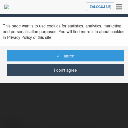
Tog
ZALOGUJ SIĘ
Close
nav
This page want's to use cookies for statistics, analytics, marketing
and personalisation purposes. You will find more info about cookies
in Privacy Policy of this site.
✓ I agree
Andrzej Zyskowski
@andrzejzyskowski
I don't agree
Kontakt: