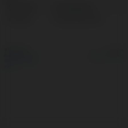
Pełna nazwa:
Andrzej Zyskowski
Lokalizacja:
Lwówek Śląski, Poland
© Ekademia.pl
Powered by
Polityka Prywatności
Regulamin
|
Zażądaj
zwrotu