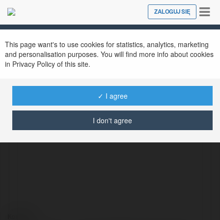
Tog
ZALOGUJ SIĘ
Close
nav
This page want's to use cookies for statistics, analytics, marketing
and personalisation purposes. You will find more info about cookies
in Privacy Policy of this site.
✓ I agree
Amelia Gabriela Kostacewicz
I don't agree
@ameliakostacewicz
Kontakt: