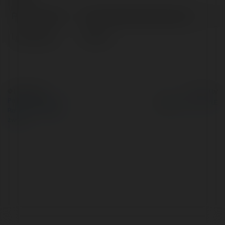
Pełna nazwa:
Amelia Gabriela Kostacewicz
Lokalizacja:
Poland
© Ekademia.pl
Powered by
Polityka Prywatności
Regulamin
|
Zażądaj
zwrotu