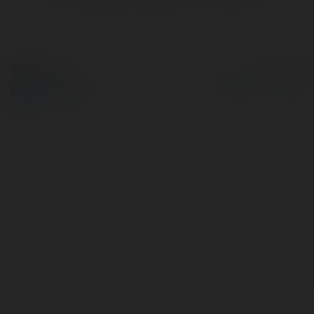
© Ekademia.pl
Powered by
Polityka Prywatności
Regulamin
|
Zażądaj
zwrotu