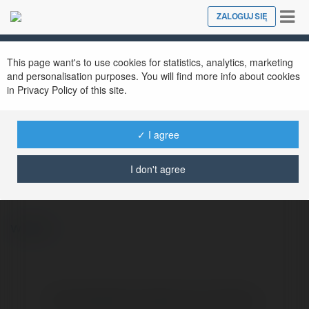
Tog
ZALOGUJ SIĘ
Close
nav
This page want's to use cookies for statistics, analytics, marketing
and personalisation purposes. You will find more info about cookies
in Privacy Policy of this site.
✓ I agree
Amber Fillerup Clark
@amberfillerupclark
I don't agree
więcej
Brak widzialnych wpisów w tym miejscu.