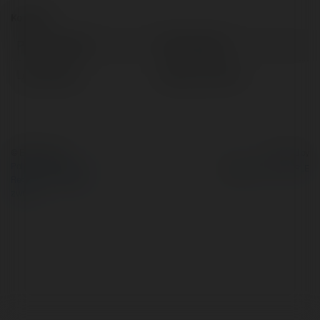
Kontakt:
Pełna nazwa:
Olek Kardas
Lokalizacja:
Gliwice, Poland
© Ekademia.pl
Powered by
Polityka Prywatności
Regulamin
|
Zażądaj
zwrotu