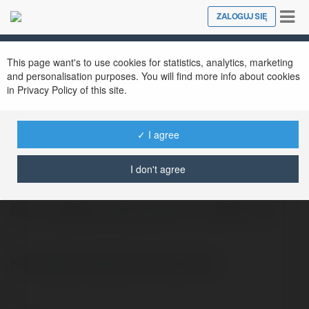
Tog
ZALOGUJ SIĘ
Close
nav
This page want's to use cookies for statistics, analytics, marketing
and personalisation purposes. You will find more info about cookies
in Privacy Policy of this site.
✓ I agree
Olek Kardas
@als98334
I don't agree
http://apteka.rybnik.pl/leki-z-apteki.html
http://apteka.rybnik.pl/leki-z-apteki.html